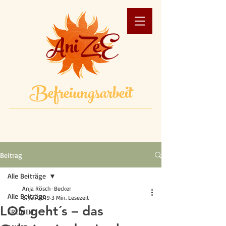
AniZeE
Befreiungsarbeit
Beitrag
Alle Beiträge
Anja Rösch-Becker
Alle Beiträge
8. Juli 2019
3 Min. Lesezeit
LOS geht´s – das
FREIHEIT